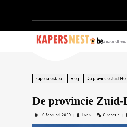
Ga
naar
de
inhoud
Ga
naar
de
Gezondheid
inhoud
kapersnest.be
Blog
De provincie Zuid-Hol
De provincie Zuid-
10
Lynn
10 februari 2020
Lynn
0 reactie
|
|
|
februari
2020