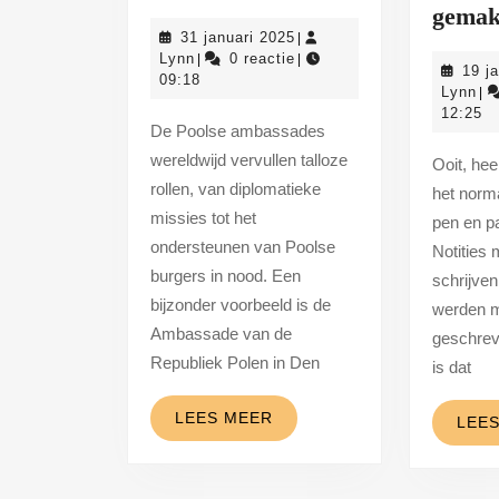
veelzijdige
gemak
31
31 januari 2025
|
rol
Lynn
januari
Lynn
0 reactie
|
|
19 j
van
2025
09:18
Ly
Lynn
|
de
12:25
De Poolse ambassades
poolse
wereldwijd vervullen talloze
Ooit, heel lang geleden, was
ambassade
rollen, van diplomatieke
het norm
in
missies tot het
pen en pa
den
ondersteunen van Poolse
Notities
burgers in nood. Een
haag
schrijven
bijzonder voorbeeld is de
werden m
Ambassade van de
geschrev
Republiek Polen in Den
is dat
LEES
LEES MEER
LEE
MEER