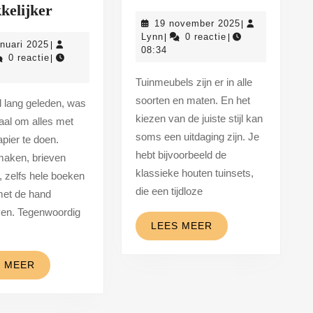
Cloudtechnologie:
kiezen:
kelijker
19
19 november 2025
|
samenwerken
stijlvolle
Lynn
november
Lynn
0 reactie
|
|
19
anuari 2025
|
en
opties
2025
08:34
nn
januari
0 reactie
|
productiever
voor
2025
Tuinmeubels zijn er in alle
werken
elke
soorten en maten. En het
gemakkelijker
buitenruimte
kiezen van de juiste stijl kan
aal om alles met
soms een uitdaging zijn. Je
pier te doen.
hebt bijvoorbeeld de
 maken, brieven
klassieke houten tuinsets,
, zelfs hele boeken
die een tijdloze
et de hand
en. Tegenwoordig
LEES
LEES MEER
MEER
LEES
S MEER
MEER