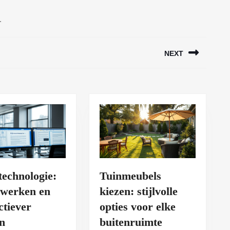
.
NEXT
Volgend
bericht:
technologie:
Tuinmeubels
werken en
kiezen: stijlvolle
ctiever
opties voor elke
Tuinmeubels
n
buitenruimte