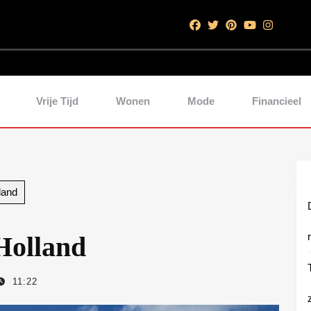
Vrije Tijd
Wonen
Mode
Financieel
land
Holland
11:22