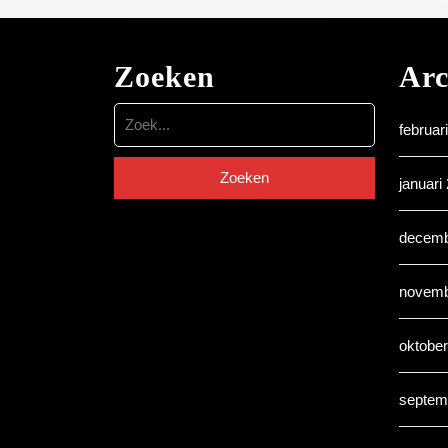
Zoeken
Arc
Zoek
februar
naar:
januari
decemb
novemb
oktobe
septem