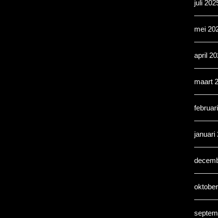
juli 202
mei 20
april 2
maart 
februar
januari
decemb
oktobe
septem