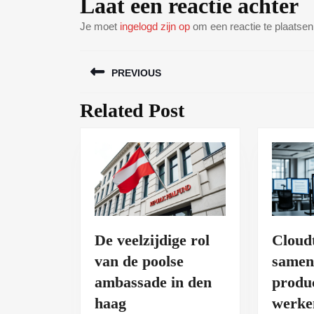
Laat een reactie achter
Je moet
ingelogd zijn op
om een reactie te plaatsen
Bericht
PREVIOUS
navigatie
Related Post
Vorig
bericht:
De veelzijdige rol
Cloud
van de poolse
samen
ambassade in den
produ
De
haag
werke