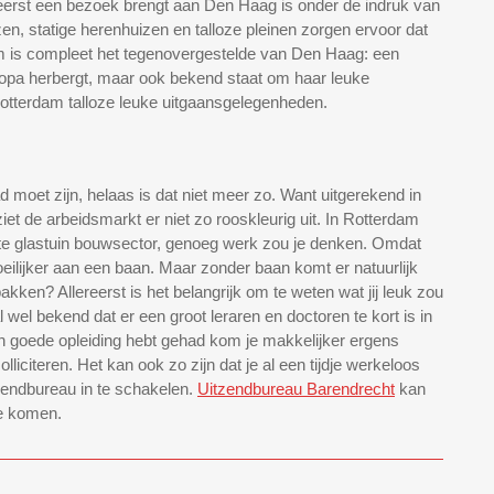
eerst een bezoek brengt aan Den Haag is onder de indruk van
en, statige herenhuizen en talloze pleinen zorgen ervoor dat
m is compleet het tegenovergestelde van Den Haag: een
opa herbergt, maar ook bekend staat om haar leuke
Rotterdam talloze leuke uitgaansgelegenheden.
d moet zijn, helaas is dat niet meer zo. Want uitgerekend in
iet de arbeidsmarkt er niet zo rooskleurig uit. In Rotterdam
rote glastuin bouwsector, genoeg werk zou je denken. Omdat
ilijker aan een baan. Maar zonder baan komt er natuurlijk
kken? Allereerst is het belangrijk om te weten wat jij leuk zou
 wel bekend dat er een groot leraren en doctoren te kort is in
een goede opleiding hebt gehad kom je makkelijker ergens
lliciteren. Het kan ook zo zijn dat je al een tijdje werkeloos
tzendbureau in te schakelen.
Uitzendbureau Barendrecht
kan
te komen.