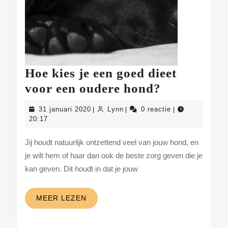
Hoe kies je een goed dieet
Hoe
voor een oudere hond?
kies
31
Lynn
31 januari 2020
Lynn
0 reactie
|
|
|
je
januari
20:17
2020
een
Jij houdt natuurlijk ontzettend veel van jouw hond, en
goed
je wilt hem of haar dan ook de beste zorg geven die je
dieet
kan geven. Dit houdt in dat je jouw
voor
een
MEER
MEER LEZEN
oudere
LEZEN
hond?