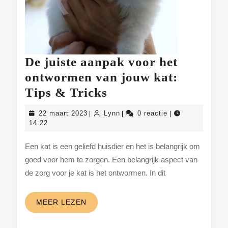
De juiste aanpak voor het
ontwormen van jouw kat:
De
Tips & Tricks
juiste
22
Lynn
22 maart 2023
Lynn
0 reactie
|
|
|
aanpak
maart
14:22
2023
voor
Een kat is een geliefd huisdier en het is belangrijk om
het
goed voor hem te zorgen. Een belangrijk aspect van
ontwormen
de zorg voor je kat is het ontwormen. In dit
van
jouw
MEER
MEER LEZEN
kat:
LEZEN