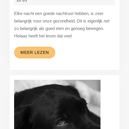
10:03
2023
Zo
Elke nacht een goede nachtrust hebben, is zeer
verbeter
belangrijk voor onze gezondheid. Dit is eigenlijk net
je
zo belangrijk als goed eten en genoeg bewegen.
je
Helaas heeft het leven dat veel
nachtrust!
MEER
MEER LEZEN
LEZEN