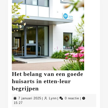
Het belang van een goede
huisarts in etten-leur
Het
begrijpen
belang
7
Lynn
7 januari 2025
Lynn
0 reactie
|
|
|
van
januari
15:27
2025