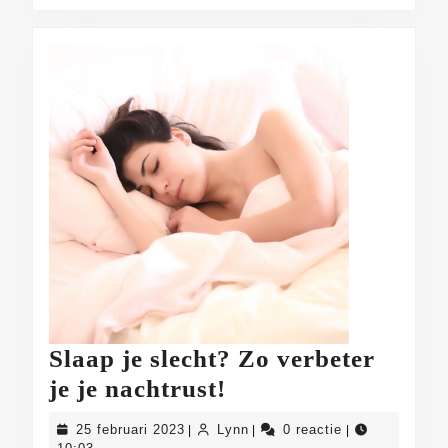
Tips
&
Tricks
Slaap je slecht? Zo verbeter
Slaap
je je nachtrust!
je
25
Lynn
25 februari 2023
Lynn
0 reactie
|
|
|
slecht?
februari