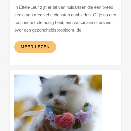
een
In Etten-Leur zijn er tal van huisartsen die een breed
goede
scala aan medische diensten aanbieden. Of je nu een
huisarts
routinecontrole nodig hebt, een vaccinatie of advies
in
over een gezondheidsprobleem, de
etten-
leur
MEER
MEER LEZEN
LEZEN
begrijpen