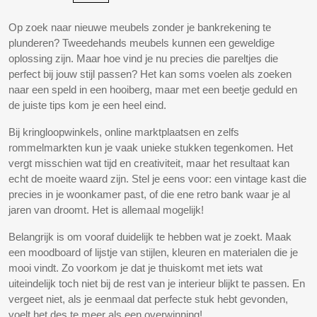
Op zoek naar nieuwe meubels zonder je bankrekening te
plunderen? Tweedehands meubels kunnen een geweldige
oplossing zijn. Maar hoe vind je nu precies die pareltjes die
perfect bij jouw stijl passen? Het kan soms voelen als zoeken
naar een speld in een hooiberg, maar met een beetje geduld en
de juiste tips kom je een heel eind.
Bij kringloopwinkels, online marktplaatsen en zelfs
rommelmarkten kun je vaak unieke stukken tegenkomen. Het
vergt misschien wat tijd en creativiteit, maar het resultaat kan
echt de moeite waard zijn. Stel je eens voor: een vintage kast die
precies in je woonkamer past, of die ene retro bank waar je al
jaren van droomt. Het is allemaal mogelijk!
Belangrijk is om vooraf duidelijk te hebben wat je zoekt. Maak
een moodboard of lijstje van stijlen, kleuren en materialen die je
mooi vindt. Zo voorkom je dat je thuiskomt met iets wat
uiteindelijk toch niet bij de rest van je interieur blijkt te passen. En
vergeet niet, als je eenmaal dat perfecte stuk hebt gevonden,
voelt het des te meer als een overwinning!