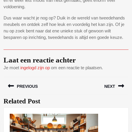
en er weer iets moois van hebt gemaakt, geeft enorm veel
voldoening.
Dus waar wacht je nog op? Duik in de wereld van tweedehands
meubels en ontdek zelf hoe leuk en voordelig het kan zijn. Of je
nu op zoek bent naar dat ene unieke stuk of gewoon wilt
besparen op inrichting, tweedehands is altijd een goede keuze.
Laat een reactie achter
Je moet
ingelogd zijn op
om een reactie te plaatsen.
Bericht
PREVIOUS
NEXT
navigatie
Related Post
Vorig
Volgend
bericht:
bericht: