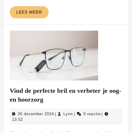
LEES
LEES MEER
MEER
Vind de perfecte bril en verbeter je oog-
Vind
en hoorzorg
de
26
Lynn
26 december 2024
Lynn
0 reactie
|
|
|
perfecte
december
13:52
bril
2024