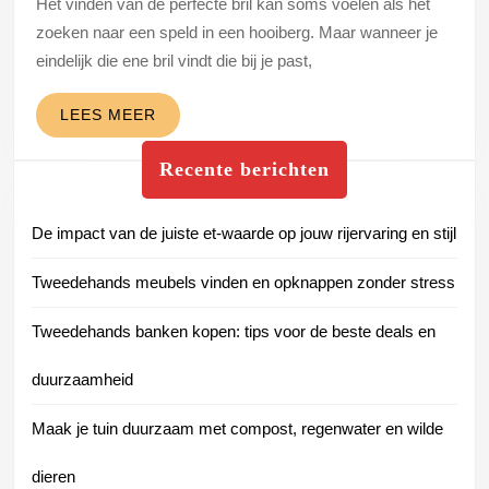
Het vinden van de perfecte bril kan soms voelen als het
en
zoeken naar een speld in een hooiberg. Maar wanneer je
verbeter
eindelijk die ene bril vindt die bij je past,
je
oog-
LEES
LEES MEER
en
MEER
Recente berichten
hoorzorg
De impact van de juiste et-waarde op jouw rijervaring en stijl
Tweedehands meubels vinden en opknappen zonder stress
Tweedehands banken kopen: tips voor de beste deals en
duurzaamheid
Maak je tuin duurzaam met compost, regenwater en wilde
dieren