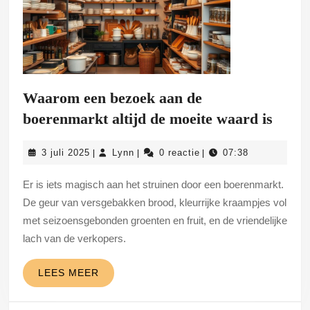
Waarom een bezoek aan de
Waar
boerenmarkt altijd de moeite waard is
een
3
Lynn
3 juli 2025
Lynn
0 reactie
07:38
|
|
|
bezoe
juli
aan
2025
Er is iets magisch aan het struinen door een boerenmarkt.
de
De geur van versgebakken brood, kleurrijke kraampjes vol
boer
met seizoensgebonden groenten en fruit, en de vriendelijke
lach van de verkopers.
altijd
de
LEES
LEES MEER
moeit
MEER
waar