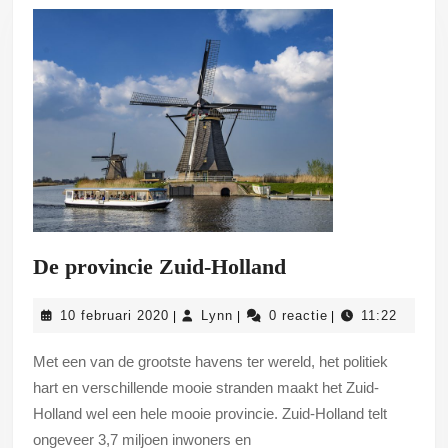
is
De
De provincie Zuid-Holland
provincie
10
Lynn
10 februari 2020
Lynn
0 reactie
11:22
|
|
|
Zuid-
februari
Holland
2020
Met een van de grootste havens ter wereld, het politiek
hart en verschillende mooie stranden maakt het Zuid-
Holland wel een hele mooie provincie. Zuid-Holland telt
ongeveer 3,7 miljoen inwoners en