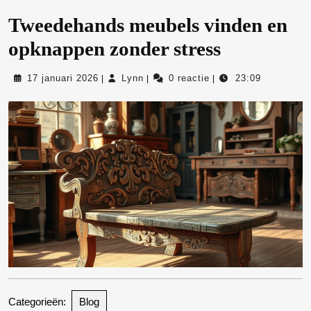
Tweedehands meubels vinden en
opknappen zonder stress
17
Lynn
17 januari 2026
Lynn
0 reactie
23:09
|
|
|
januari
2026
Categorieën:
Blog