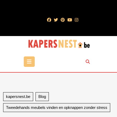
Ga
naar
de
inhoud
Ga
naar
de
inhoud
Open
knop
kapersnest.be
Blog
Tweedehands meubels vinden en opknappen zonder stress