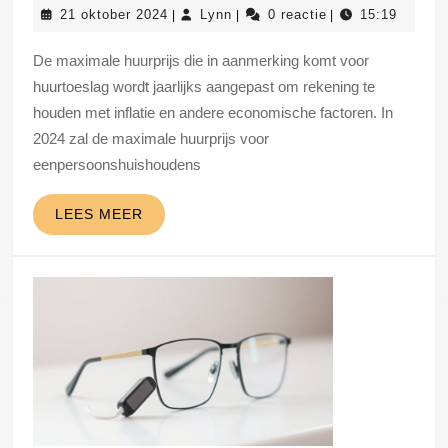
21
Lynn
21 oktober 2024
Lynn
0 reactie
15:19
|
|
|
en
oktober
toeslag
2024
De maximale huurprijs die in aanmerking komt voor
2024:
huurtoeslag wordt jaarlijks aangepast om rekening te
wat
houden met inflatie en andere economische factoren. In
2024 zal de maximale huurprijs voor
betekent
eenpersoonshuishoudens
het
voor
LEES
LEES MEER
jou?
MEER