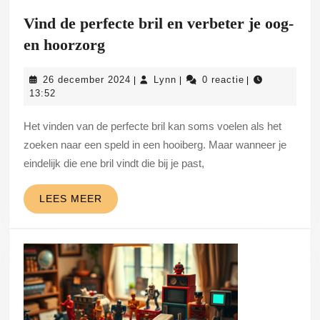
Vind de perfecte bril en verbeter je oog-
Vind
en hoorzorg
de
26
Lynn
26 december 2024
Lynn
0 reactie
|
|
|
perfecte
december
13:52
bril
2024
Het vinden van de perfecte bril kan soms voelen als het
en
zoeken naar een speld in een hooiberg. Maar wanneer je
verbeter
eindelijk die ene bril vindt die bij je past,
je
oog-
LEES
LEES MEER
en
MEER
hoorzorg