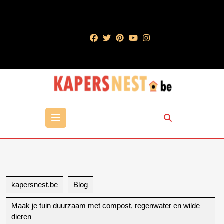
Ga
naar
de
inhoud
Ga
naar
de
inhoud
Open
knop
kapersnest.be
Blog
Maak je tuin duurzaam met compost, regenwater en wilde
dieren