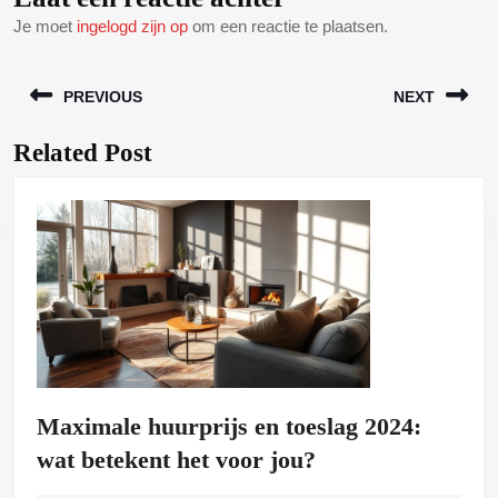
Je moet
ingelogd zijn op
om een reactie te plaatsen.
Bericht
PREVIOUS
NEXT
navigatie
Related Post
Vorig
Volgend
bericht:
bericht:
Maximale huurprijs en toeslag 2024:
Maximale
wat betekent het voor jou?
huurprijs