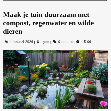
Maak je tuin duurzaam met
compost, regenwater en wilde
dieren
4
Lynn
4 januari 2026
Lynn
0 reactie
15:06
|
|
|
januari
2026