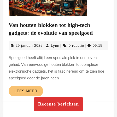
Van houten blokken tot high-tech
Van
gadgets: de evolutie van speelgoed
houten
29
Lynn
29 januari 2025
Lynn
0 reactie
09:18
|
|
|
blokken
januari
tot
2025
Speelgoed heeft altijd een speciale plek in ons leven
high-
gehad. Van eenvoudige houten blokken tot complexe
tech
elektronische gadgets, het is fascinerend om te zien hoe
speelgoed door de jaren heen
gadgets:
de
LEES
LEES MEER
evolutie
MEER
van
Recente berichten
speelgoed