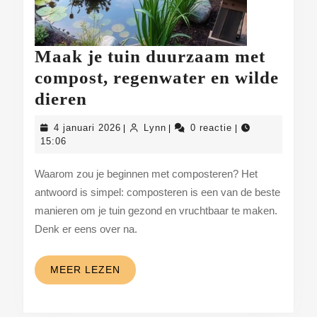
Maak je tuin duurzaam met
compost, regenwater en wilde
Maak
dieren
je
4
Lynn
4 januari 2026
Lynn
0 reactie
|
|
|
tuin
januari
15:06
2026
duurzaam
Waarom zou je beginnen met composteren? Het
met
antwoord is simpel: composteren is een van de beste
compost,
manieren om je tuin gezond en vruchtbaar te maken.
regenwater
Denk er eens over na.
en
wilde
MEER
MEER LEZEN
LEZEN
dieren