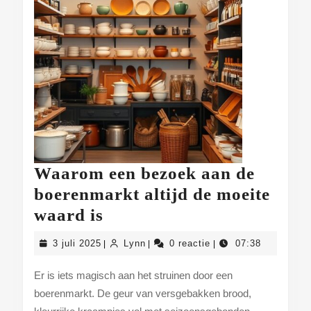
Waarom een bezoek aan de
boerenmarkt altijd de moeite
Waarom
waard is
een
3
Lynn
3 juli 2025
Lynn
0 reactie
07:38
|
|
|
bezoek
juli
2025
aan
Er is iets magisch aan het struinen door een
boerenmarkt. De geur van versgebakken brood,
de