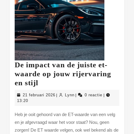
De impact van de juiste et-
waarde op jouw rijervaring
De
en stijl
impact
21
Lynn
21 februari 2026
Lynn
0 reactie
|
|
|
van
februari
13:20
2026
de
Heb je ooit gehoord van de ET-waarde van een velg
juiste
en je afgevraagd waar het voor staat? Nou, geen
et-
zorgen! De ET waarde velgen, ook wel bekend als de