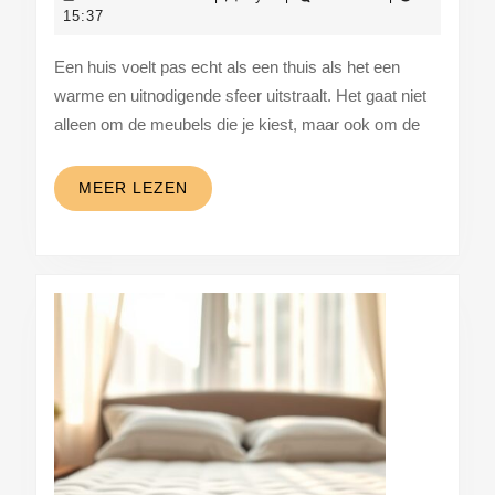
warme
december
15:37
2025
en
Een huis voelt pas echt als een thuis als het een
uitnodigende
warme en uitnodigende sfeer uitstraalt. Het gaat niet
sfeer
alleen om de meubels die je kiest, maar ook om de
in
jouw
MEER
MEER LEZEN
huis
LEZEN
met
deze
tips