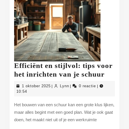
Efficiënt en stijlvol: tips voor
Efficië
het inrichten van je schuur
en
1
Lynn
1 oktober 2025
Lynn
0 reactie
|
|
|
stijlvol
oktober
10:54
2025
tips
Het bouwen van een schuur kan een grote klus lijken,
voor
maar alles begint met een goed plan. Wat je ook gaat
het
doen, het maakt niet uit of je een werkruimte
inricht