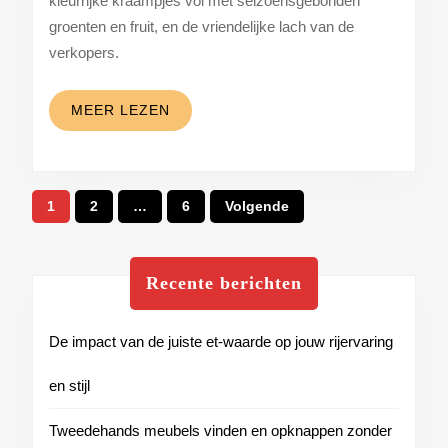
kleurrijke kraampjes vol met seizoensgebonden
boerenmarkt
groenten en fruit, en de vriendelijke lach van de
altijd
verkopers.
de
moeite
MEER
MEER LEZEN
waard
LEZEN
is
Berichten
1
2
…
6
Volgende
paginering
Recente berichten
De impact van de juiste et-waarde op jouw rijervaring
en stijl
Tweedehands meubels vinden en opknappen zonder