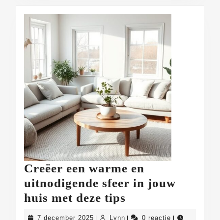
Creëer een warme en
uitnodigende sfeer in jouw
Creëer
huis met deze tips
een
7
Lynn
7 december 2025
Lynn
0 reactie
|
|
|