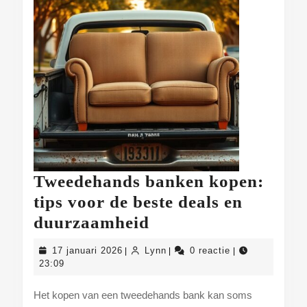
Tweedehands banken kopen:
tips voor de beste deals en
Tweedehands
duurzaamheid
banken
17
Lynn
17 januari 2026
Lynn
0 reactie
|
|
|
kopen:
januari
23:09
2026
tips
Het kopen van een tweedehands bank kan soms
voor