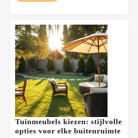
LEZEN
matras
Tuinmeubels kiezen: stijlvolle
Tuin
opties voor elke buitenruimte