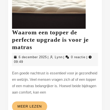
Waarom een topper de
perfecte upgrade is voor je
Waarom
matras
een
6
Lynn
6 december 2025
Lynn
0 reactie
|
|
|
topper
december
09:49
2025
de
Een goede nachtrust is essentieel voor je gezondheid
perfecte
en welzijn. Veel mensen vragen zich af of een topper
upgrade
of een matras belangrijker is. Hoewel beide bijdragen
is
aan comfort, kan een
voor
je
MEER
MEER LEZEN