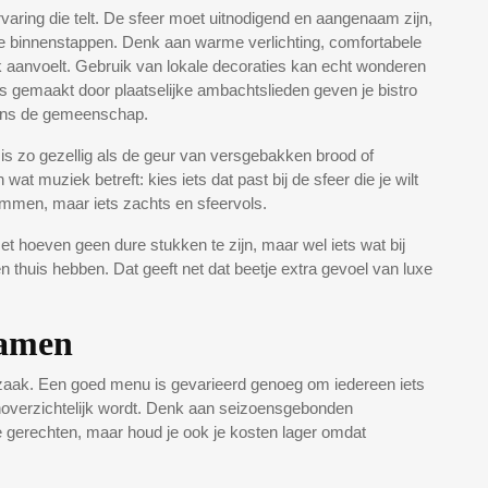
ervaring die telt. De sfeer moet uitnodigend en aangenaam zijn,
 binnenstappen. Denk aan warme verlichting, comfortabele
iek aanvoelt. Gebruik van lokale decoraties kan echt wonderen
 gemaakt door plaatselijke ambachtslieden geven je bistro
eens de gemeenschap.
s is zo gezellig als de geur van versgebakken brood of
t muziek betreft: kies iets dat past bij de sfeer die je wilt
mmen, maar iets zachts en sfeervols.
t hoeven geen dure stukken te zijn, maar wel iets wat bij
n thuis hebben. Dat geeft net dat beetje extra gevoel van luxe
samen
de zaak. Een goed menu is gevarieerd genoeg om iedereen iets
 onoverzichtelijk wordt. Denk aan seizoensgebonden
se gerechten, maar houd je ook je kosten lager omdat