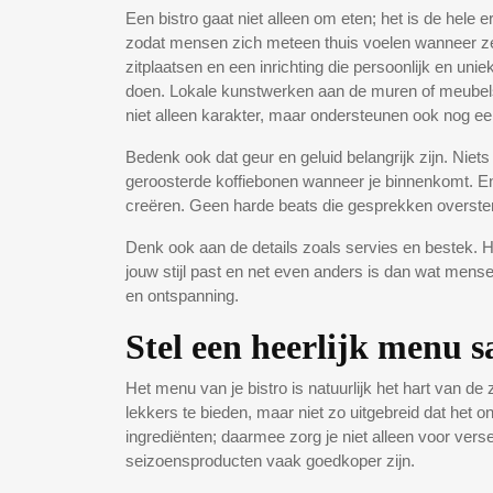
Een bistro gaat niet alleen om eten; het is de hele 
zodat mensen zich meteen thuis voelen wanneer ze
zitplaatsen en een inrichting die persoonlijk en un
doen. Lokale kunstwerken aan de muren of meubels
niet alleen karakter, maar ondersteunen ook nog 
Bedenk ook dat geur en geluid belangrijk zijn. Niet
geroosterde koffiebonen wanneer je binnenkomt. En wa
creëren. Geen harde beats die gesprekken overste
Denk ook aan de details zoals servies en bestek. He
jouw stijl past en net even anders is dan wat mense
en ontspanning.
Stel een heerlijk menu 
Het menu van je bistro is natuurlijk het hart van 
lekkers te bieden, maar niet zo uitgebreid dat het
ingrediënten; daarmee zorg je niet alleen voor ver
seizoensproducten vaak goedkoper zijn.