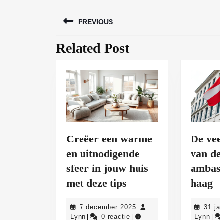
Bericht
PREVIOUS
navigatie
Related Post
Vorig
bericht:
Creëer een warme
De vee
en uitnodigende
van de
sfeer in jouw huis
ambas
Creëer
D
met deze tips
haag
een
v
7
7 december 2025
31 j
|
warme
r
Lynn
december
Ly
Lynn
0 reactie
Lynn
|
|
|