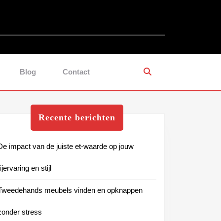
Blog
Contact
Recente berichten
De impact van de juiste et-waarde op jouw
rijervaring en stijl
Tweedehands meubels vinden en opknappen
zonder stress