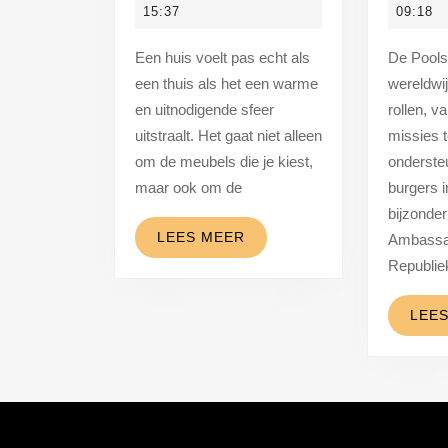
en
v
2025
15:37
09:18
uitnodigende
d
Een huis voelt pas echt als
De Poolse ambassades
sfeer
p
een thuis als het een warme
wereldwij
in
a
en uitnodigende sfeer
rollen, v
jouw
i
uitstraalt. Het gaat niet alleen
missies t
huis
d
om de meubels die je kiest,
onderste
maar ook om de
burgers 
met
h
bijzonder
deze
LEES
LEES MEER
Ambassa
tips
MEER
Republie
LEE