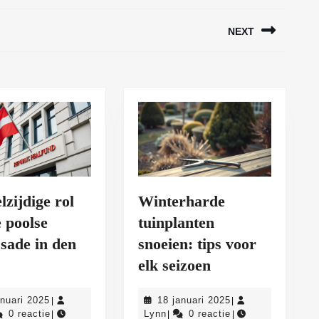
NEXT
Volgend
bericht:
lzijdige rol
Winterharde
 poolse
tuinplanten
sade in den
snoeien: tips voor
e
Winterharde
elk seizoen
eelzijdige
tuinplanten
31
18
anuari 2025
18 januari 2025
|
|
ol
snoeien:
nn
januari
Lynn
januari
0 reactie
Lynn
0 reactie
|
|
|