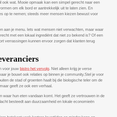
 wil ook wat. Mooie opmaak kan een simpel gerecht naar een
vormen om elk bord er aantrekkelijk uit te laten zien. En
ties op te nemen; steeds meer mensen kiezen bewust voor
gen aan je menu. Iets wat mensen niet verwachten, maar waar
echt met een lokaal ingrediënt dat niet zo bekend is? Of een
oort verrassingen kunnen ervoor zorgen dat klanten terug
veranciers
en voor jouw
bistro het vervolg
. Niet alleen krijg je verse
aar je bouwt ook relaties op binnen je community.Stel je voor
uiten de stad of groenten haalt bij die biologische teler om de
 maar geeft ze ook een verhaal.
n waar hun eten vandaan komt. Het geeft ze vertrouwen in de
aandacht besteedt aan duurzaamheid en lokale economieën