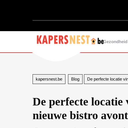
Ga
naar
de
inhoud
Ga
naar
de
Gezondheid
inhoud
kapersnest.be
Blog
De perfecte locatie v
De perfecte locatie
nieuwe bistro avon