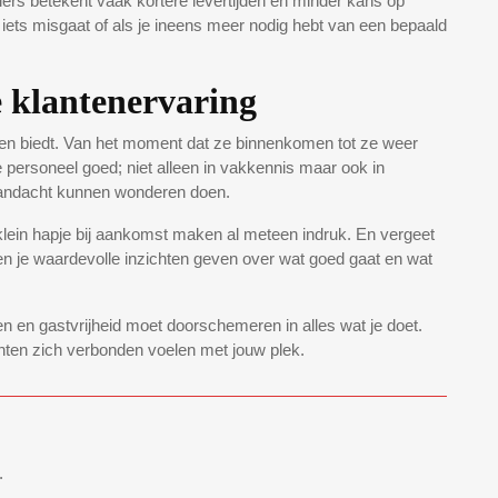
ers betekent vaak kortere levertijden en minder kans op
 iets misgaat of als je ineens meer nodig hebt van een bepaald
 klantenervaring
klanten biedt. Van het moment dat ze binnenkomen tot ze weer
 je personeel goed; niet alleen in vakkennis maar ook in
 aandacht kunnen wonderen doen.
klein hapje bij aankomst maken al meteen indruk. En vergeet
nen je waardevolle inzichten geven over wat goed gaat en wat
ten en gastvrijheid moet doorschemeren in alles wat je doet.
anten zich verbonden voelen met jouw plek.
.