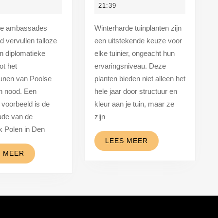
an
tips
2025
2025
21:39
e
voor
Winterharde tuinplanten zijn
oolse
elk
d vervullen talloze
een uitstekende keuze voor
mbassade
seizoen
an diplomatieke
elke tuinier, ongeacht hun
n
ot het
ervaringsniveau. Deze
en
unen van Poolse
planten bieden niet alleen het
in nood. Een
hele jaar door structuur en
aag
 voorbeeld is de
kleur aan je tuin, maar ze
de van de
zijn
k Polen in Den
LEES
LEES MEER
MEER
LEES
S MEER
MEER