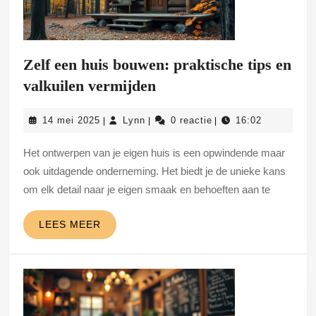
Zelf een huis bouwen: praktische tips en
Zelf
valkuilen vermijden
een
14
Lynn
14 mei 2025
Lynn
0 reactie
16:02
|
|
|
huis
mei
bouwen:
2025
Het ontwerpen van je eigen huis is een opwindende maar
praktische
ook uitdagende onderneming. Het biedt je de unieke kans
tips
om elk detail naar je eigen smaak en behoeften aan te
en
LEES
LEES MEER
valkuilen
MEER
vermijden