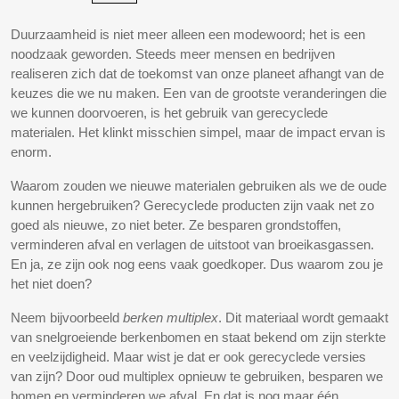
Duurzaamheid is niet meer alleen een modewoord; het is een
noodzaak geworden. Steeds meer mensen en bedrijven
realiseren zich dat de toekomst van onze planeet afhangt van de
keuzes die we nu maken. Een van de grootste veranderingen die
we kunnen doorvoeren, is het gebruik van gerecyclede
materialen. Het klinkt misschien simpel, maar de impact ervan is
enorm.
Waarom zouden we nieuwe materialen gebruiken als we de oude
kunnen hergebruiken? Gerecyclede producten zijn vaak net zo
goed als nieuwe, zo niet beter. Ze besparen grondstoffen,
verminderen afval en verlagen de uitstoot van broeikasgassen.
En ja, ze zijn ook nog eens vaak goedkoper. Dus waarom zou je
het niet doen?
Neem bijvoorbeeld
berken multiplex
. Dit materiaal wordt gemaakt
van snelgroeiende berkenbomen en staat bekend om zijn sterkte
en veelzijdigheid. Maar wist je dat er ook gerecyclede versies
van zijn? Door oud multiplex opnieuw te gebruiken, besparen we
bomen en verminderen we afval. En dat is nog maar één