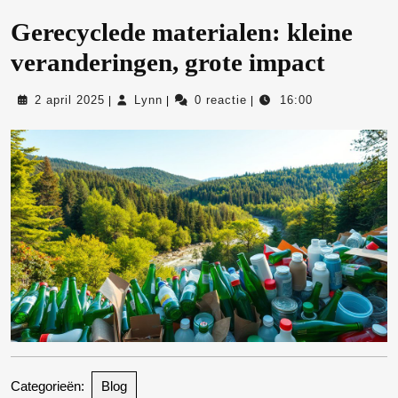
Gerecyclede materialen: kleine
veranderingen, grote impact
2
Lynn
2 april 2025
Lynn
0 reactie
16:00
|
|
|
april
2025
Categorieën:
Blog