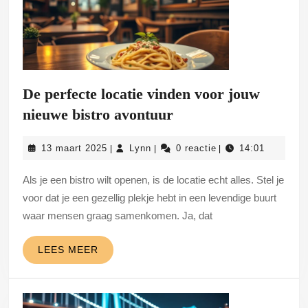
De perfecte locatie vinden voor jouw
De
nieuwe bistro avontuur
perfecte
13
Lynn
13 maart 2025
Lynn
0 reactie
14:01
|
|
|
locatie
maart
vinden
2025
Als je een bistro wilt openen, is de locatie echt alles. Stel je
voor
voor dat je een gezellig plekje hebt in een levendige buurt
jouw
waar mensen graag samenkomen. Ja, dat
nieuwe
LEES
LEES MEER
bistro
MEER
avontuur