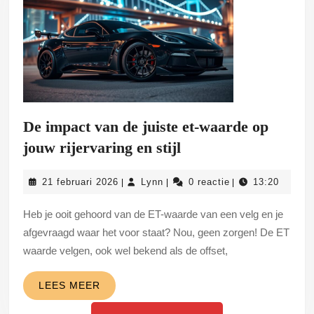
De impact van de juiste et-waarde op
De
jouw rijervaring en stijl
impact
21
Lynn
21 februari 2026
Lynn
0 reactie
13:20
|
|
|
van
februari
de
2026
Heb je ooit gehoord van de ET-waarde van een velg en je
juiste
afgevraagd waar het voor staat? Nou, geen zorgen! De ET
et-
waarde velgen, ook wel bekend als de offset,
waarde
LEES
LEES MEER
op
MEER