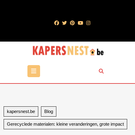
Ga
naar
de
inhoud
Ga
naar
de
inhoud
Open
knop
kapersnest.be
Blog
Gerecyclede materialen: kleine veranderingen, grote impact