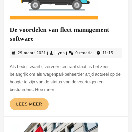
De voordelen van fleet management
De
software
voordelen
29
Lynn
29 maart 2021
Lynn
0 reactie
11:15
|
|
|
van
maart
fleet
2021
Als bedrijf waarbij vervoer centraal staat, is het zeer
management
belangrijk om als wagenparkbeheerder altijd actueel op de
software
hoogte te zijn van de status van de voertuigen en
bestuurders. Hoe meer
LEES
LEES MEER
MEER