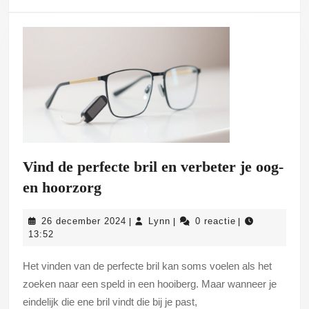
haag
Vind de perfecte bril en verbeter je oog-
Vind
en hoorzorg
de
26
Lynn
26 december 2024
Lynn
0 reactie
|
|
|
perfecte
december
13:52
bril
2024
Het vinden van de perfecte bril kan soms voelen als het
en
zoeken naar een speld in een hooiberg. Maar wanneer je
verbeter
eindelijk die ene bril vindt die bij je past,