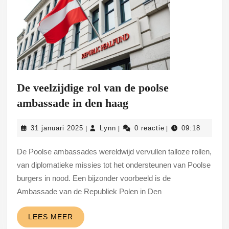
De veelzijdige rol van de poolse
De
ambassade in den haag
veelzijdige
31
Lynn
31 januari 2025
Lynn
0 reactie
09:18
|
|
|
rol
januari
van
2025
De Poolse ambassades wereldwijd vervullen talloze rollen,
de
van diplomatieke missies tot het ondersteunen van Poolse
poolse
burgers in nood. Een bijzonder voorbeeld is de
Ambassade van de Republiek Polen in Den
ambassade
in
LEES
LEES MEER
den
MEER