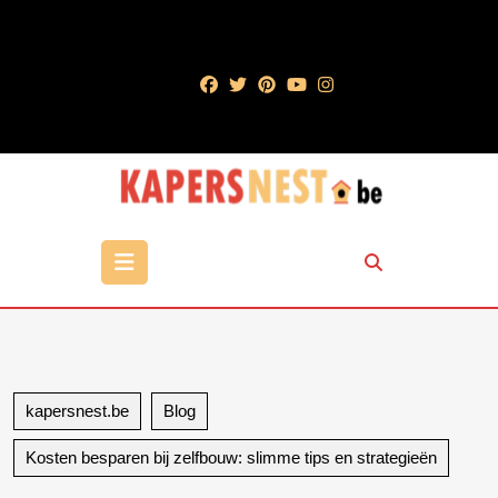
Ga
naar
de
inhoud
Ga
naar
de
inhoud
Open
knop
kapersnest.be
Blog
Kosten besparen bij zelfbouw: slimme tips en strategieën