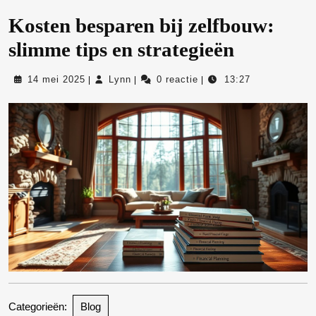
Kosten besparen bij zelfbouw:
slimme tips en strategieën
14
Lynn
14 mei 2025
Lynn
0 reactie
13:27
|
|
|
mei
2025
Categorieën:
Blog