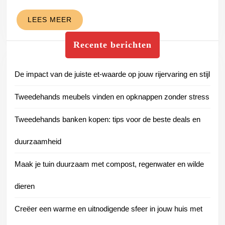
je
oog-
LEES
LEES MEER
en
MEER
Recente berichten
hoorzorg
De impact van de juiste et-waarde op jouw rijervaring en stijl
Tweedehands meubels vinden en opknappen zonder stress
Tweedehands banken kopen: tips voor de beste deals en
duurzaamheid
Maak je tuin duurzaam met compost, regenwater en wilde
dieren
Creëer een warme en uitnodigende sfeer in jouw huis met