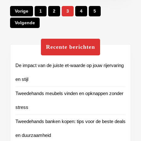
Berichten
Vorige
1
2
3
4
5
paginering
Volgende
Recente berichten
De impact van de juiste et-waarde op jouw rijervaring
en stijl
Tweedehands meubels vinden en opknappen zonder
stress
Tweedehands banken kopen: tips voor de beste deals
en duurzaamheid