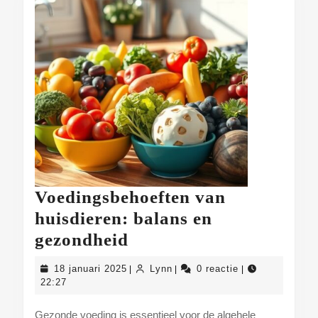
Voedingsbehoeften van
huisdieren: balans en
Voedingsbehoeften
gezondheid
van
18
Lynn
18 januari 2025
Lynn
0 reactie
|
|
|
huisdieren:
januari
22:27
2025
balans
Gezonde voeding is essentieel voor de algehele