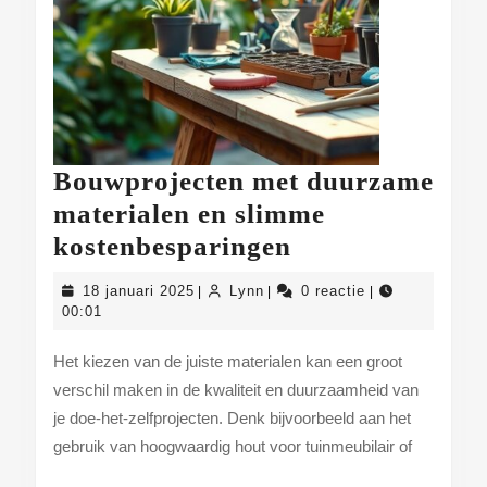
Bouwprojecten met duurzame
materialen en slimme
Bouwprojecten
kostenbesparingen
met
18
Lynn
18 januari 2025
Lynn
0 reactie
|
|
|
duurzame
januari
00:01
2025
materialen
Het kiezen van de juiste materialen kan een groot
en
verschil maken in de kwaliteit en duurzaamheid van
slimme
je doe-het-zelfprojecten. Denk bijvoorbeeld aan het
kostenbesparin
gebruik van hoogwaardig hout voor tuinmeubilair of