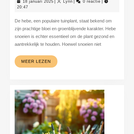
18
Lynn
18 januari 2025
Lynn
0 reactie
|
|
|
praktische
januari
20:47
2025
tips
De hebe, een populaire tuinplant, staat bekend om
voor
zijn prachtige bloei en groenblijvende karakter. Hebe
een
snoeien is echter essentieel om de plant gezond en
gezonde
aantrekkelijk te houden. Hoewel snoeien niet
en
mooie
MEER
MEER LEZEN
LEZEN
tuin