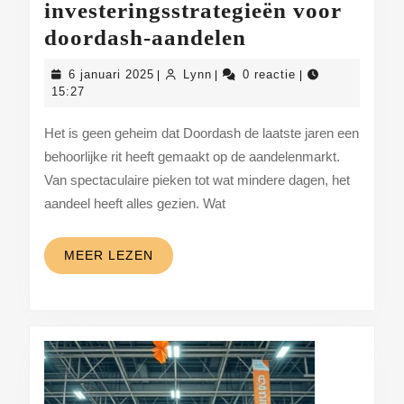
investeringsstrategieën voor
Actuele
doordash-aandelen
trends
6
Lynn
6 januari 2025
Lynn
0 reactie
|
|
|
en
januari
15:27
2025
investeringsstr
Het is geen geheim dat Doordash de laatste jaren een
voor
behoorlijke rit heeft gemaakt op de aandelenmarkt.
doordash-
Van spectaculaire pieken tot wat mindere dagen, het
aandelen
aandeel heeft alles gezien. Wat
MEER
MEER LEZEN
LEZEN