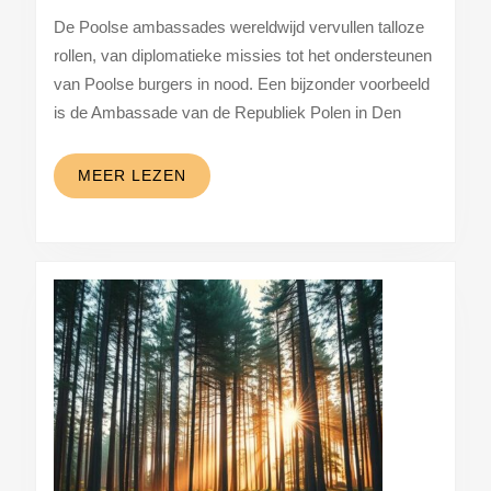
van
De Poolse ambassades wereldwijd vervullen talloze
de
rollen, van diplomatieke missies tot het ondersteunen
poolse
van Poolse burgers in nood. Een bijzonder voorbeeld
ambassade
is de Ambassade van de Republiek Polen in Den
in
den
MEER
MEER LEZEN
LEZEN
haag