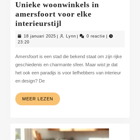
Unieke woonwinkels in
amersfoort voor elke
Unieke
interieurstijl
woonwinkels
18
Lynn
18 januari 2025
Lynn
0 reactie
|
|
|
in
januari
23:20
2025
amersfoort
Amersfoort is een stad die bekend staat om zijn rijke
voor
geschiedenis en charmante sfeer. Maar wist je dat
elke
het ook een paradijs is voor liefhebbers van interieur
interieurstijl
en design? De
MEER
MEER LEZEN
LEZEN