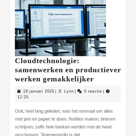
Cloudtechnologie:
samenwerken en productiever
Cloudtechno
werken gemakkelijker
samenwerk
19
Lynn
19 januari 2025
Lynn
0 reactie
|
|
|
en
januari
12:25
2025
productieve
Ooit, heel lang geleden, was het normaal om alles
werken
met pen en papier te doen. Notities maken, brieven
gemakkelij
schrijven, zelfs hele boeken werden met de hand
geschreven. Tegenwoordig is dat