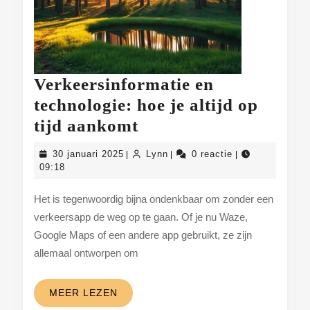
Verkeersinformatie en
technologie: hoe je altijd op
Verkeersinformatie
tijd aankomt
en
30
Lynn
30 januari 2025
Lynn
0 reactie
|
|
|
technologie:
januari
09:18
2025
hoe
Het is tegenwoordig bijna ondenkbaar om zonder een
je
verkeersapp de weg op te gaan. Of je nu Waze,
altijd
Google Maps of een andere app gebruikt, ze zijn
op
allemaal ontworpen om
tijd
aankomt
MEER
MEER LEZEN
LEZEN