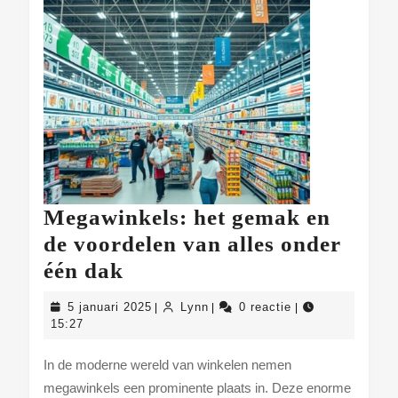
Megawinkels: het gemak en
de voordelen van alles onder
Megawinkels:
één dak
het
5
Lynn
5 januari 2025
Lynn
0 reactie
|
|
|
gemak
januari
15:27
2025
en
In de moderne wereld van winkelen nemen
de
megawinkels een prominente plaats in. Deze enorme