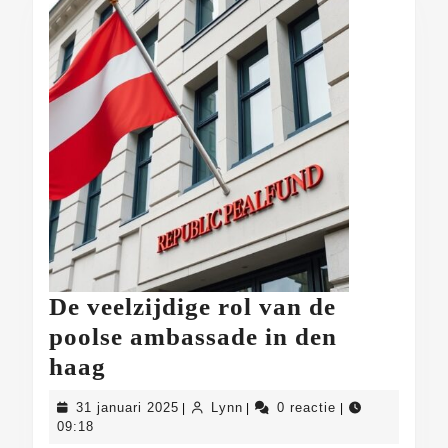
De veelzijdige rol van de
poolse ambassade in den
De
haag
veelzijdige
31
Lynn
31 januari 2025
Lynn
0 reactie
|
|
|
rol
januari
09:18
2025