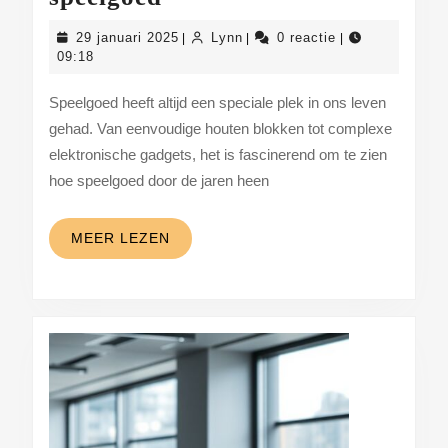
houten
29
Lynn
29 januari 2025
Lynn
0 reactie
|
|
|
blokken
januari
09:18
2025
tot
Speelgoed heeft altijd een speciale plek in ons leven
high-
gehad. Van eenvoudige houten blokken tot complexe
tech
elektronische gadgets, het is fascinerend om te zien
gadgets:
hoe speelgoed door de jaren heen
de
evolutie
MEER
MEER LEZEN
LEZEN
van
speelgoed