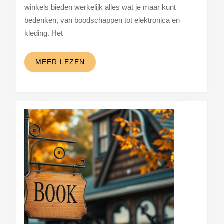
voordelen
winkels bieden werkelijk alles wat je maar kunt
van
bedenken, van boodschappen tot elektronica en
alles
kleding. Het
onder
één
MEER
MEER LEZEN
LEZEN
dak