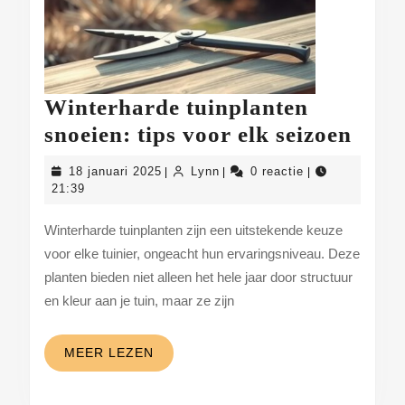
Winterharde tuinplanten
Wint
snoeien: tips voor elk seizoen
tuin
18
Lynn
18 januari 2025
Lynn
0 reactie
|
|
|
snoei
januari
21:39
2025
tips
Winterharde tuinplanten zijn een uitstekende keuze
voor
voor elke tuinier, ongeacht hun ervaringsniveau. Deze
elk
planten bieden niet alleen het hele jaar door structuur
seizo
en kleur aan je tuin, maar ze zijn
MEER
MEER LEZEN
LEZEN