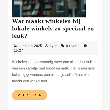
Wat maakt winkelen bij
lokale winkels zo speciaal en
Wat
leuk?
maakt
4
Lynn
4 januari 2025
Lynn
0 reactie
|
|
|
winkelen
januari
15:27
2025
bij
Winkelen is tegenwoordig meer dan alleen het vullen
lokale
van een karretje met brood en melk. Het is een hele
winkels
beleving geworden, een uitstapje zelfs! Maar wat
zo
maakt een winkel nou
speciaal
en
MEER
MEER LEZEN
LEZEN
leuk?